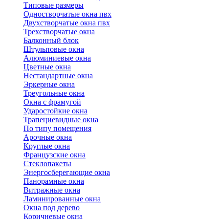
Типовые размеры
Одностворчатые окна пвх
Двухстворчатые окна пвх
Трехстворчатые окна
Балконный блок
Штульповые окна
Алюминиевые окна
Цветные окна
Нестандартные окна
Эркерные окна
Треугольные окна
Окна с фрамугой
Ударостойкие окна
Трапециевидные окна
По типу помещения
Арочные окна
Круглые окна
Французские окна
Стеклопакеты
Энергосберегающие окна
Панорамные окна
Витражные окна
Ламинированные окна
Окна под дерево
Коричневые окна