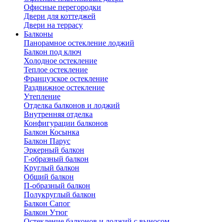
Офисные перегородки
Двери для коттеджей
Двери на террасу
Балконы
Панорамное остекление лоджий
Балкон под ключ
Холодное остекление
Теплое остекление
Французское остекление
Раздвижное остекление
Утепление
Отделка балконов и лоджий
Внутренняя отделка
Конфигурации балконов
Балкон Косынка
Балкон Парус
Эркерный балкон
Г-образный балкон
Круглый балкон
Общий балкон
П-образный балкон
Полукруглый балкон
Балкон Сапог
Балкон Утюг
Остекление балконов и лоджий с выносом