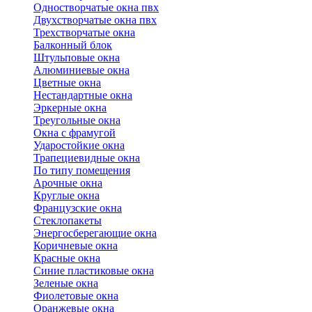
Одностворчатые окна пвх
Двухстворчатые окна пвх
Трехстворчатые окна
Балконный блок
Штульповые окна
Алюминиевые окна
Цветные окна
Нестандартные окна
Эркерные окна
Треугольные окна
Окна с фрамугой
Ударостойкие окна
Трапециевидные окна
По типу помещения
Арочные окна
Круглые окна
Французские окна
Стеклопакеты
Энергосберегающие окна
Коричневые окна
Красные окна
Синие пластиковые окна
Зеленые окна
Фиолетовые окна
Оранжевые окна