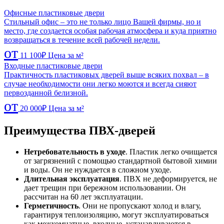
Офисные пластиковые двери
Стильный офис – это не только лицо Вашей фирмы, но и
место, где создается особая рабочая атмосфера и куда приятно
возвращаться в течение всей рабочей недели.
от
11 100
₽
Цена за м²
Входные пластиковые двери
Практичность пластиковых дверей выше всяких похвал – в
случае необходимости они легко моются и всегда сияют
первозданной белизной.
от
20 000
₽
Цена за м²
Преимущества ПВХ-дверей
Нетребовательность в уходе
. Пластик легко очищается
от загрязнений с помощью стандартной бытовой химии
и воды. Он не нуждается в сложном уходе.
Длительная эксплуатация
. ПВХ не деформируется, не
дает трещин при бережном использовании. Он
рассчитан на 60 лет эксплуатации.
Герметичность
. Они не пропускают холод и влагу,
гарантируя теплоизоляцию, могут эксплуатироваться
как межкомнатные, входные, устанавливаются в