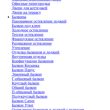
Офисные перегородки
Двери для коттеджей
Двери на террасу
Балконы
Панорамное остекление лоджий
Балкон под ключ
Холодное остекление
Теплое остекление
Французское остекление
Раздвижное остекление
Утепление
Отделка балконов и лоджий
Внутренняя отделка
Конфигурации балконов
Балкон Косынка
Балкон Парус
Эркерный балкон
Г-образный балкон
Круглый балкон
Общий балкон
П-образный балкон
Полукруглый балкон
Балкон Сапог
Балкон Утюг
Остекление балконов и лоджий с выносом