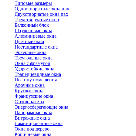
Типовые размеры
Одностворчатые окна пвх
Двухстворчатые окна пвх
Трехстворчатые окна
Балконный блок
Штульповые окна
Алюминиевые окна
Цветные окна
Нестандартные окна
Эркерные окна
Треугольные окна
Окна с фрамугой
Ударостойкие окна
Трапециевидные окна
По типу помещения
Арочные окна
Круглые окна
Французские окна
Стеклопакеты
Энергосберегающие окна
Панорамные окна
Витражные окна
Ламинированные окна
Окна под дерево
Коричневые окна