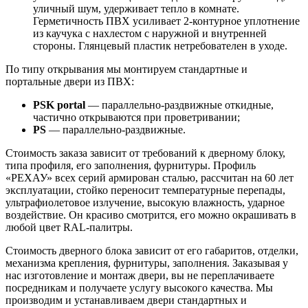
уличный шум, удерживает тепло в комнате.
Герметичность ПВХ усиливает 2-контурное уплотнение
из каучука с нахлестом с наружной и внутренней
стороны. Глянцевый пластик нетребователен в уходе.
По типу открывания мы монтируем стандартные и
портальные двери из ПВХ:
PSK portal
— параллельно-раздвижные откидные,
частично открываются при проветривании;
PS
— параллельно-раздвижные.
Стоимость заказа зависит от требований к дверному блоку,
типа профиля, его заполнения, фурнитуры. Профиль
«РЕХАУ» всех серий армирован сталью, рассчитан на 60 лет
эксплуатации, стойко переносит температурные перепады,
ультрафиолетовое излучение, высокую влажность, ударное
воздействие. Он красиво смотрится, его можно окрашивать в
любой цвет RAL-палитры.
Стоимость дверного блока зависит от его габаритов, отделки,
механизма крепления, фурнитуры, заполнения. Заказывая у
нас изготовление и монтаж двери, вы не переплачиваете
посредникам и получаете услугу высокого качества. Мы
производим и устанавливаем двери стандартных и