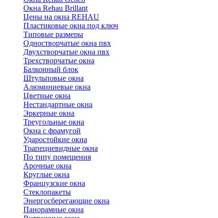
Окна Rehau Brillant
Цены на окна REHAU
Пластиковые окна под ключ
Типовые размеры
Одностворчатые окна пвх
Двухстворчатые окна пвх
Трехстворчатые окна
Балконный блок
Штульповые окна
Алюминиевые окна
Цветные окна
Нестандартные окна
Эркерные окна
Треугольные окна
Окна с фрамугой
Ударостойкие окна
Трапециевидные окна
По типу помещения
Арочные окна
Круглые окна
Французские окна
Стеклопакеты
Энергосберегающие окна
Панорамные окна