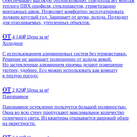
Обеспечивает высокую теплоизоляцию. Предполагает монтаж
теплого ПВХ-профиля, стеклопакетов, герметизацию
монтажных швов. Позволяет комфортно эксплуатировать
лоджию круглый год. Защищает от шума, холода. Подходит
для отапливаемых, утепленных объектов.
от
4 140
₽
Цена за м²
Холодное
С использованием алюминиевых систем без термовставки.
Решение не защищает полноценно от холода зимой.
Но застекленные алюминием проемы делают помещение
уютнее, удобнее. Его можно использовать как комнату
в теплую погоду.
от
2 820
₽
Цена за м²
Панорамное
Панорамное остекление пользуется большой полярностью.
Окна во всю стену пропускают максимальное количество
солнечного света. Из квартиры открывается широкий обзор
на окрестности.
от