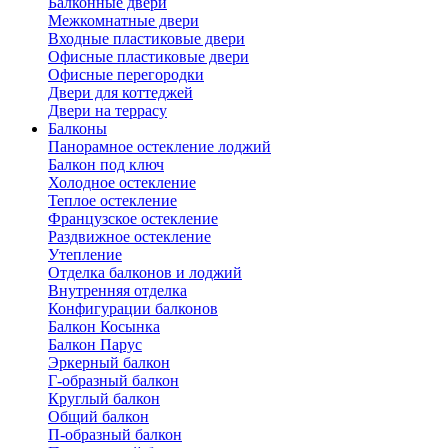
Балконные двери
Межкомнатные двери
Входные пластиковые двери
Офисные пластиковые двери
Офисные перегородки
Двери для коттеджей
Двери на террасу
Балконы
Панорамное остекление лоджий
Балкон под ключ
Холодное остекление
Теплое остекление
Французское остекление
Раздвижное остекление
Утепление
Отделка балконов и лоджий
Внутренняя отделка
Конфигурации балконов
Балкон Косынка
Балкон Парус
Эркерный балкон
Г-образный балкон
Круглый балкон
Общий балкон
П-образный балкон