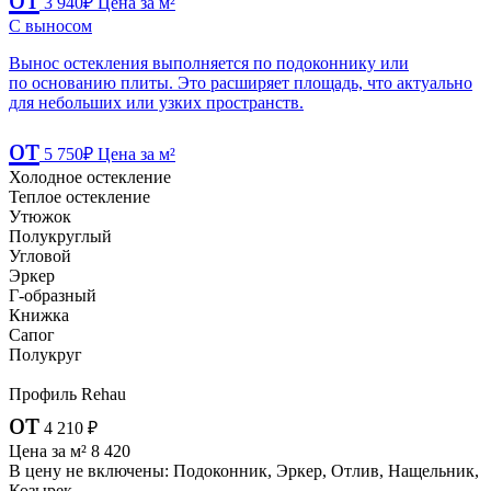
3 940
₽
Цена за м²
C выносом
Вынос остекления выполняется по подоконнику или
по основанию плиты. Это расширяет площадь, что актуально
для небольших или узких пространств.
от
5 750
₽
Цена за м²
Холодное остекление
Теплое остекление
Утюжок
Полукруглый
Угловой
Эркер
Г-образный
Книжка
Сапог
Полукруг
Профиль Rehau
от
4 210
₽
Цена за м²
8 420
В цену не включены:
Подоконник, Эркер, Отлив, Нащельник,
Козырек