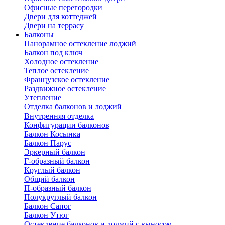
Офисные перегородки
Двери для коттеджей
Двери на террасу
Балконы
Панорамное остекление лоджий
Балкон под ключ
Холодное остекление
Теплое остекление
Французское остекление
Раздвижное остекление
Утепление
Отделка балконов и лоджий
Внутренняя отделка
Конфигурации балконов
Балкон Косынка
Балкон Парус
Эркерный балкон
Г-образный балкон
Круглый балкон
Общий балкон
П-образный балкон
Полукруглый балкон
Балкон Сапог
Балкон Утюг
Остекление балконов и лоджий с выносом