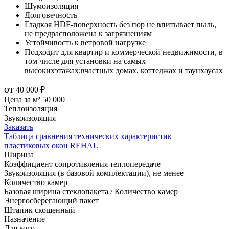
Шумоизоляция
Долговечность
Гладкая HDF-поверхность без пор не впитывает пыль,
не предрасположена к загрязнениям
Устойчивость к ветровой нагрузке
Подходит для квартир и коммерческой недвижимости, в
том числе для установки на самых
высокихэтажах;вчастных домах, коттеджах и таунхаусах
от
40 000
₽
Цена за м²
50 000
Теплоизоляция
Звукоизоляция
Заказать
Таблица сравнения технических характеристик
пластиковых окон REHAU
Ширина
Коэффициент сопротивления теплопередаче
Звукоизоляция (в базовой комплектации)
, не менее
Количество камер
Базовая ширина стеклопакета / Количество камер
Энергосберегающий пакет
Штапик скошенный
Назначение
Для кого