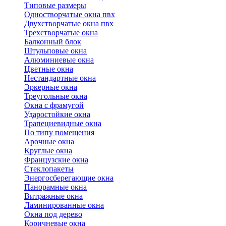
Типовые размеры
Одностворчатые окна пвх
Двухстворчатые окна пвх
Трехстворчатые окна
Балконный блок
Штульповые окна
Алюминиевые окна
Цветные окна
Нестандартные окна
Эркерные окна
Треугольные окна
Окна с фрамугой
Ударостойкие окна
Трапециевидные окна
По типу помещения
Арочные окна
Круглые окна
Французские окна
Стеклопакеты
Энергосберегающие окна
Панорамные окна
Витражные окна
Ламинированные окна
Окна под дерево
Коричневые окна