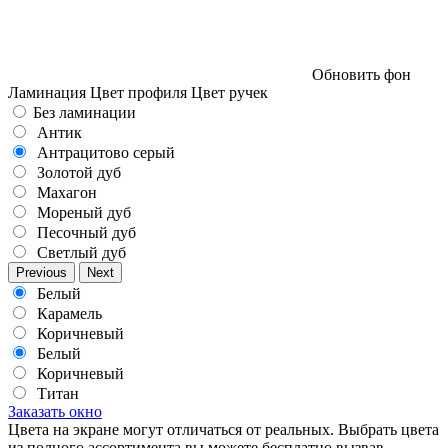
Обновить фон
Ламинация
Цвет профиля
Цвет ручек
Без ламинации
Антик
Антрацитово серый
Золотой дуб
Махагон
Мореный дуб
Песочный дуб
Светлый дуб
Previous
Next
Белый
Карамель
Коричневый
Белый
Коричневый
Титан
Заказать окно
Цвета на экране могут отличаться от реальных. Выбрать цвета
из полного ассортимента вы можете бесплатно вызвав