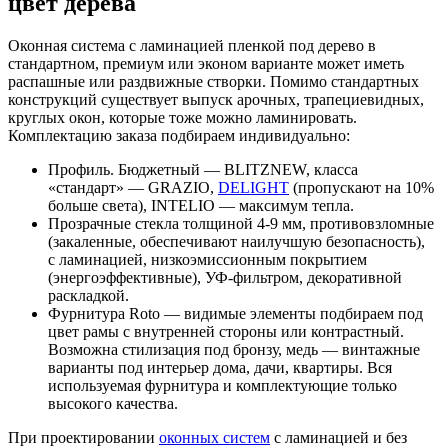
цвет дерева
Оконная система с ламинацией пленкой под дерево в
стандартном, премиум или эконом варианте может иметь
распашные или раздвижные створки. Помимо стандартных
конструкций существует выпуск арочных, трапециевидных,
круглых окон, которые тоже можно ламинировать.
Комплектацию заказа подбираем индивидуально:
Профиль. Бюджетный — BLITZNEW, класса
«стандарт» — GRAZIO,
DELIGHT
(пропускают на 10%
больше света), INTELIO — максимум тепла.
Прозрачные стекла толщиной 4-9 мм, противовзломные
(закаленные, обеспечивают наилучшую безопасность),
с ламинацией, низкоэмиссионным покрытием
(энергоэффективные), УФ-фильтром, декоративной
раскладкой.
Фурнитура Roto — видимые элементы подбираем под
цвет рамы с внутренней стороны или контрастный.
Возможна стилизация под бронзу, медь — винтажные
варианты под интерьер дома, дачи, квартиры. Вся
используемая фурнитура и комплектующие только
высокого качества.
При проектировании
оконных систем
с ламинацией и без