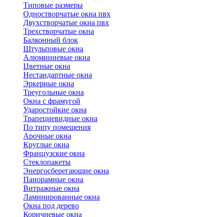
Типовые размеры
Одностворчатые окна пвх
Двухстворчатые окна пвх
Трехстворчатые окна
Балконный блок
Штульповые окна
Алюминиевые окна
Цветные окна
Нестандартные окна
Эркерные окна
Треугольные окна
Окна с фрамугой
Ударостойкие окна
Трапециевидные окна
По типу помещения
Арочные окна
Круглые окна
Французские окна
Стеклопакеты
Энергосберегающие окна
Панорамные окна
Витражные окна
Ламинированные окна
Окна под дерево
Коричневые окна