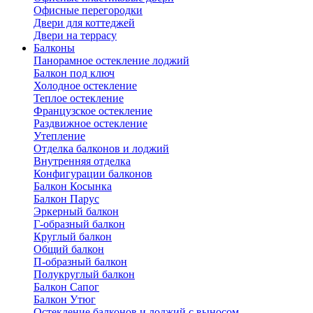
Офисные перегородки
Двери для коттеджей
Двери на террасу
Балконы
Панорамное остекление лоджий
Балкон под ключ
Холодное остекление
Теплое остекление
Французское остекление
Раздвижное остекление
Утепление
Отделка балконов и лоджий
Внутренняя отделка
Конфигурации балконов
Балкон Косынка
Балкон Парус
Эркерный балкон
Г-образный балкон
Круглый балкон
Общий балкон
П-образный балкон
Полукруглый балкон
Балкон Сапог
Балкон Утюг
Остекление балконов и лоджий с выносом