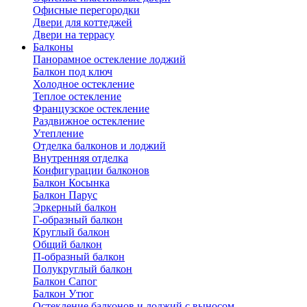
Офисные перегородки
Двери для коттеджей
Двери на террасу
Балконы
Панорамное остекление лоджий
Балкон под ключ
Холодное остекление
Теплое остекление
Французское остекление
Раздвижное остекление
Утепление
Отделка балконов и лоджий
Внутренняя отделка
Конфигурации балконов
Балкон Косынка
Балкон Парус
Эркерный балкон
Г-образный балкон
Круглый балкон
Общий балкон
П-образный балкон
Полукруглый балкон
Балкон Сапог
Балкон Утюг
Остекление балконов и лоджий с выносом