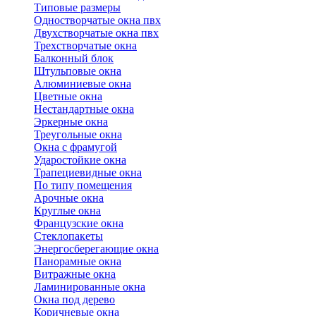
Типовые размеры
Одностворчатые окна пвх
Двухстворчатые окна пвх
Трехстворчатые окна
Балконный блок
Штульповые окна
Алюминиевые окна
Цветные окна
Нестандартные окна
Эркерные окна
Треугольные окна
Окна с фрамугой
Ударостойкие окна
Трапециевидные окна
По типу помещения
Арочные окна
Круглые окна
Французские окна
Стеклопакеты
Энергосберегающие окна
Панорамные окна
Витражные окна
Ламинированные окна
Окна под дерево
Коричневые окна