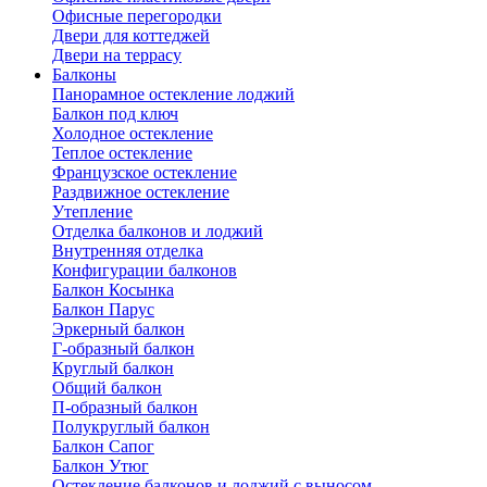
Офисные перегородки
Двери для коттеджей
Двери на террасу
Балконы
Панорамное остекление лоджий
Балкон под ключ
Холодное остекление
Теплое остекление
Французское остекление
Раздвижное остекление
Утепление
Отделка балконов и лоджий
Внутренняя отделка
Конфигурации балконов
Балкон Косынка
Балкон Парус
Эркерный балкон
Г-образный балкон
Круглый балкон
Общий балкон
П-образный балкон
Полукруглый балкон
Балкон Сапог
Балкон Утюг
Остекление балконов и лоджий с выносом