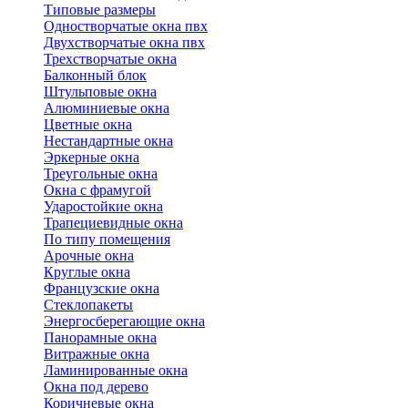
Типовые размеры
Одностворчатые окна пвх
Двухстворчатые окна пвх
Трехстворчатые окна
Балконный блок
Штульповые окна
Алюминиевые окна
Цветные окна
Нестандартные окна
Эркерные окна
Треугольные окна
Окна с фрамугой
Ударостойкие окна
Трапециевидные окна
По типу помещения
Арочные окна
Круглые окна
Французские окна
Стеклопакеты
Энергосберегающие окна
Панорамные окна
Витражные окна
Ламинированные окна
Окна под дерево
Коричневые окна