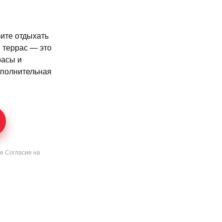
бите отдыхать
е террас — это
расы и
ополнительная
те
Согласие
на