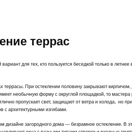
ение террас
вариант для тех, кто пользуется беседкой только в летнее
х террасы. При остеклении половину закрывают кирпичом, 
 имеет необычную форму с округлой площадкой, то мастер
лично пропускает свет, защищает от ветра и холода, но при
 с архитектурными изгибами.
 дизайне загородного дома — безрамное остекление. В это
навливают окна с разными типами створок и входные групп