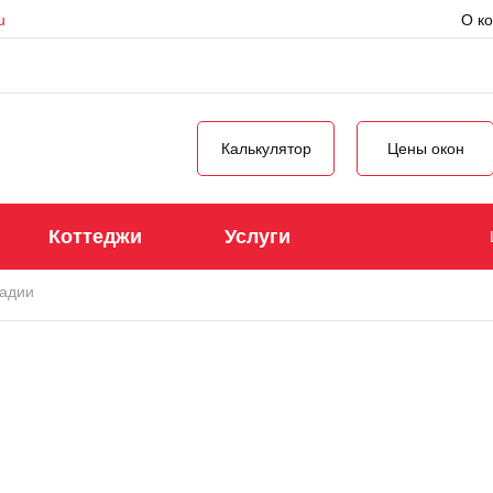
u
О к
Калькулятор
Цены окон
Коттеджи
Услуги
адии