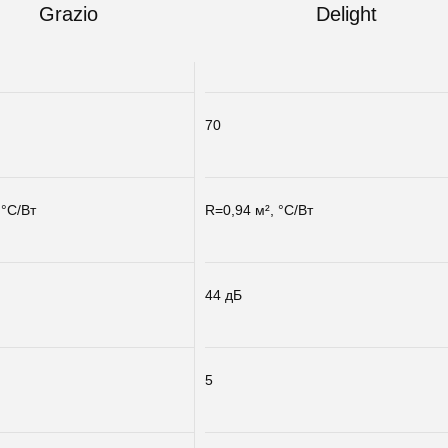
Grazio
Delight
70
 °С/Вт
R=0,94 м², °С/Вт
44 дБ
5