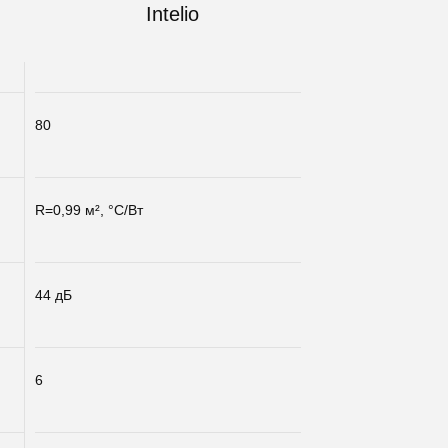
Intelio
80
R=0,99 м², °С/Вт
44 дБ
6