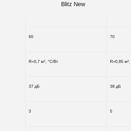
Blitz New
60
70
R=0,7 м², °С/Вт
R=0,85 м²,
37 дБ
38 дБ
3
5