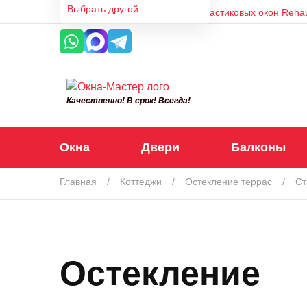
Выбрать другой
Москва
Производитель пластиковых окон Reha
нам
22
года
Качественно! В срок! Всегда!
Окна
Двери
Балконы
Главная
Коттеджи
Остекление террас
Ст
Остекление