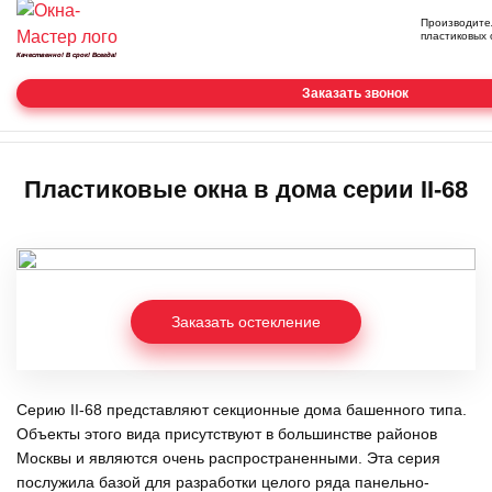
Производите
пластиковых 
Качественно! В срок! Всегда!
Заказать звонок
Главная
Цены по типам
Пластиковые окна в дома
домов
серии II-68
Пластиковые окна в дома серии II-68
Заказать остекление
Серию II-68 представляют секционные дома башенного типа.
Объекты этого вида присутствуют в большинстве районов
Москвы и являются очень распространенными. Эта серия
послужила базой для разработки целого ряда панельно-