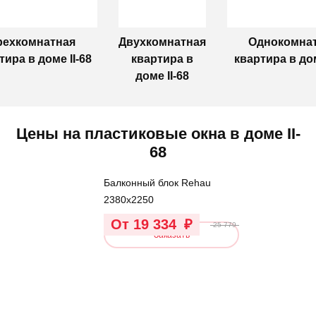
рехкомнатная
Двухкомнатная
Однокомна
тира в доме II-68
квартира в
квартира в дом
доме II-68
Цены на пластиковые окна в доме II-
68
Балконный блок Rehau
2380х2250
От 19 334
₽
25 779
Заказать