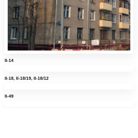
II-14
II-18, II-18/19, II-18/12
II-49
Башня Вулыха
И-522A