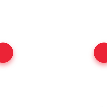
П-46М
Тишинская Башня
Отзывы