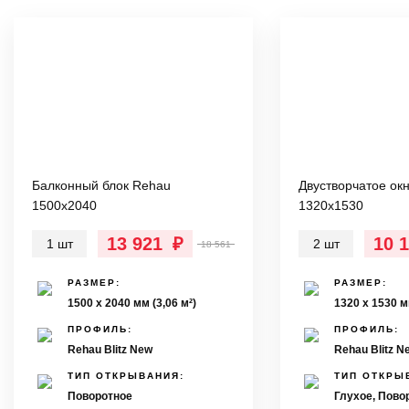
Балконный блок Rehau
Двустворчатое ок
1500х2040
1320х1530
13 921
₽
10 
1 шт
2 шт
18 561
РАЗМЕР:
РАЗМЕР:
1500 х 2040 мм (3,06 м²)
1320 х 1530 м
ПРОФИЛЬ:
ПРОФИЛЬ:
Rehau Blitz New
Rehau Blitz N
ТИП ОТКРЫВАНИЯ:
ТИП ОТКРЫ
Поворотное
Глухое, Пово