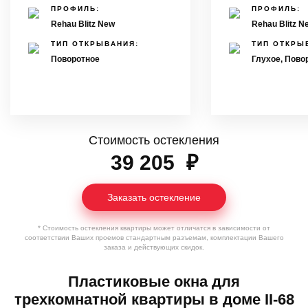
ПРОФИЛЬ:
ПРОФИЛЬ:
Rehau Blitz New
Rehau Blitz N
ТИП ОТКРЫВАНИЯ:
ТИП ОТКРЫ
Поворотное
Глухое, Пово
Стоимость остекления
39 205
₽
Заказать остекление
* Стоимость остекления квартиры может отличатся в зависимости от
соответствии Ваших проемов стандартным разъемам, комплектации Вашего
заказа и действующих скидок.
Пластиковые окна для
трехкомнатной квартиры в доме II-68