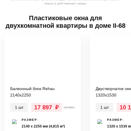
заказа и действующих скидок.
Пластиковые окна для
двухкомнатной квартиры в доме II-68
Балконный блок Rehau
Двустворчатое ок
2140х2250
1320х1530
17 897
₽
10 
1 шт
1 шт
23 862
РАЗМЕР:
РАЗМЕР:
2140 х 2250 мм (4,815 м²)
1320 х 1530 м