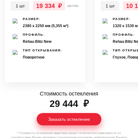
19 334
₽
10 
1 шт
1 шт
25 779
РАЗМЕР:
РАЗМЕР:
2380 х 2250 мм (5,355 м²)
1320 х 1530 м
ПРОФИЛЬ:
ПРОФИЛЬ:
Rehau Blitz New
Rehau Blitz N
ТИП ОТКРЫВАНИЯ:
ТИП ОТКРЫ
Поворотное
Глухое, Пово
Стоимость остекления
29 444
₽
Заказать остекление
* Стоимость остекления квартиры может отличатся в зависимости от
соответствии Ваших проемов стандартным разъемам, комплектации Вашего