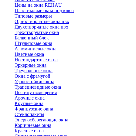
Цены на окна REHAU
Пластиковые окна под ключ
Типовые размеры
Одностворчатые окна пвх
Двухстворчатые окна пвх
Трехстворчатые окна
Балконный блок
Штульповые окна
Алюминиевые окна
Цветные окна
Нестандартные окна
Эркерные окна
Треугольные окна
Окна с фрамугой
Ударостойкие окна
Трапециевидные окна
По типу помещения
Арочные окна
Круглые окна
Французские окна
Стеклопакеты
Энергосберегающие окна
Коричневые окна
Красные окна