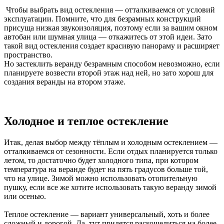
Чтобы выбрать вид остекления — отталкиваемся от условий
эксплуатации. Помните, что для безрамных конструкций
присуща низкая звукоизоляция, поэтому если за вашим окном
автобан или шумная улица — откажитесь от этой идеи. Зато
такой вид остекления создает красивую панораму и расширяет
пространство.
Но застеклить веранду безрамным способом невозможно, если
планируете возвести второй этаж над ней, но зато хорош для
создания веранды на втором этаже.
Холодное и теплое остекление
Итак, делая выбор между тёплым и холодным остеклением —
отталкиваемся от сезонности. Если отдых планируется только
летом, то достаточно будет холодного типа, при котором
температура на веранде будет на пять градусов больше той,
что на улице. Зимой можно использовать отопительную
пушку, если все же хотите использовать такую веранду зимой
или осенью.
Теплое остекление — вариант универсальный, хоть и более
сложный и дорогой. Да, тут придется раскошелиться на более