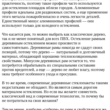
практичность, поэтому такие профили часто используются
для остекления площадок вблизи городов. Алюминиевые
профили идеальны для раздвижных систем, а еще применение
этого металла пожаробезопасно и очень легкости деталей.
Единственный минус алюминиевых профилей — они
используют только для холодного остекления.
Что касается рам, то можно выбрать как классическое дерево,
так и не менее понятный для всех ПВХ. Остекление рамным
деревянным остеклением можно произвести и
самостоятельно. Деревянные рамы никогда не сдадут своих
позиций, потому что дерево — натуральный и долговечный
материал, обладающий хорошими теплоизоляционными
свойствами. Минусом деревянных рам остается то, что
потребуется обрабатывать их специальными составами
против вредителей, а еще — дерево не любит влагу, поэтому
окна требуют особенного ухода и просушки.
В то же время, современные деревянные стеклопакеты такими
недостатками не обладают. Но являются самым дорогим
материалом остекления. Но если вы желаете совместить
классический вид и современные технологии, то почему бы
не потратиться на свои желания?
Тем не менее, наиболее «гибким» по цене и свойствам все же